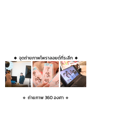
🔹
 จุดถ่ายภาพโพราลอยด์ที่ระลึก 
🔹
🔹 ถ่ายภาพ 360 องศา 🔹