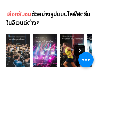
เลือกรับชม
ตัวอย่างรูปแบบไลฟ์สตรีม
ในอีเวนต์ต่างๆ
CONTACT
Tel:
081-4969946
/
086-9459949
Office Tel:
02-0963738
info@helloneighborlive.com
ADDRESS
55/73 City Connect Kallapaphuk,
Bang Khun Thian, Chom Thong,
Bangkok Thailand 10150