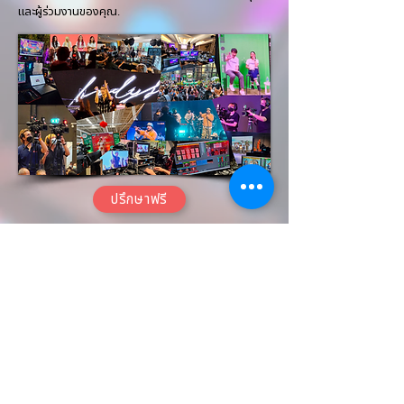
และผู้ร่วมงานของคุณ.
ปรึกษาฟรี
CONTACT
Tel:
081-4969946
/
086-9459949
Office Tel:
02-0963738
info@helloneighborlive.com
ADDRESS
55/73 City Connect Kallapaphuk,
Bang Khun Thian, Chom Thong,
Bangkok Thailand 10150