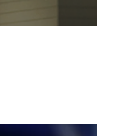
22 ก.พ.
BNK48 & CGM48 Sports Day
2026 [WAR OF GODDESS] –
เบื้องหลังทีมกล้องและระบบ
Replay โดย Hello Neighbor
น้อง BNK48 & CGM48 ในงาน Sports Day 2026