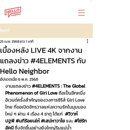
โพสต์
25 เม.ย. 2568
ยาว 1 นาที
เบื้องหลัง LIVE 4K จากงาน
แถลงข่าว #4ELEMENTS กับ
Hello Neighbor
อัปเดตเมื่อ
6 พ.ค. 2568
งานแถลงข่าว 
#4ELEMENTS
 : The Global 
Phenomenon of Girl Love 
ถือเป็นอีกหนึ่ง
อีเวนต์ครั้งสำคัญของวงการซีรีส์ Girl Love 
ไทย ที่ขอเปิดจักรวาลแห่งความรักในมุมมอง
ใหม่ ๆ ผ่าน 4 เรื่อง 4 ธาตุ ได้แก่  
#ว
ิวาห์
ปฐพี 
#นท
ีร้อยเล่ห์ 
#เสน
่หาวาโย 
และ 
#โซ
่รัก
อัคนี 
ซึ่งจัดขึ้นอย่างยิ่งใหญ่ริมแม่น้ำ