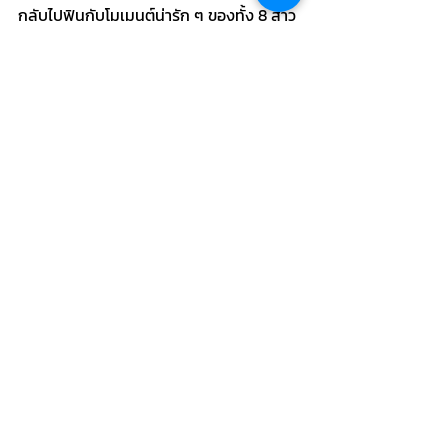
กลับไปฟินกับโมเมนต์น่ารัก ๆ ของทั้ง 8 สาว
ได้ที่ปุ่มนี้เลย~!
กดรับชม Youtube แบบ 4K ได้ที่นี่ 👈🏻🤍
สุดท้ายนี้ ต้องขอขอบคุณที่ให้ 
Hello Neighbor ได้อยู่ใน Life ของ
คุณ 💌
Hello Neighbor
 ขอขอบคุณทีมโปรดักชันทุก
ฝ่าย และขอบคุณเพื่อนบ้านทุกคนที่ติดตาม
และสนับสนุนการทำงานของเราเสมอเราจะ
ยังคงอยู่เคียงข้างทุกโมเมนต์พิเศษของคุณ
ต่อไป 💫
----------------------------------------
-
Line Official : @helloneighborlive