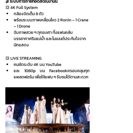
🎬
 ระบบการถ่ายทอดสดในงานนี้
🔳 4K Full System
กล้องจัดเต็ม 8 ตัว
พร้อมระบบภาพเคลื่อนไหว 2 Ronin – 1 Crane 
– 1 Drone
จับภาพสวย ๆ ทุกองศา ทั้งแฟนคลับ 
บรรยากาศริมแม่น้ำ และโมเมนต์ประทับใจจาก
นักแสดง
🔳 LIVE STREAMING
คมชัดระดับ 4K บน YouTube
และ 1080p บน Facebookครอบคลุมทุก
แพลตฟอร์ม เพื่อให้แฟน ๆ รับชมได้ตามสะดวก