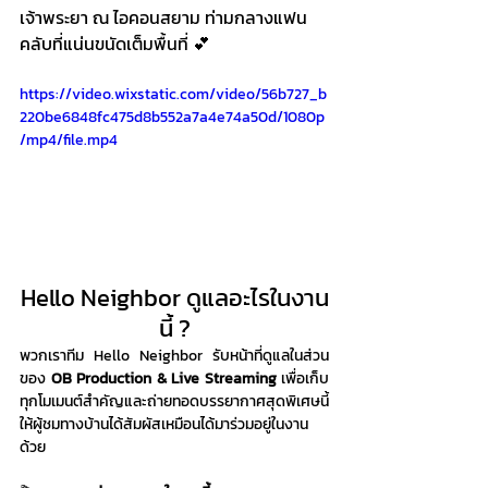
เจ้าพระยา ณ ไอคอนสยาม ท่ามกลางแฟน
คลับที่แน่นขนัดเต็มพื้นที่ 💕
https://video.wixstatic.com/video/56b727_b
220be6848fc475d8b552a7a4e74a50d/1080p
/mp4/file.mp4
Hello Neighbor ดูแลอะไรในงาน
นี้ ?
พวกเราทีม Hello Neighbor รับหน้าที่ดูแลในส่วน
ของ 
OB Production & Live Streaming 
เพื่อเก็บ
ทุกโมเมนต์สำคัญและถ่ายทอดบรรยากาศสุดพิเศษนี้
ให้ผู้ชมทางบ้านได้สัมผัสเหมือนได้มาร่วมอยู่ในงาน
ด้วย