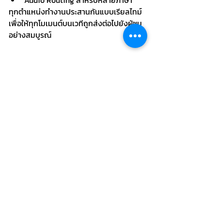
ทุกตำแหน่งทำงานประสานกันแบบเรียลไทม์
เพื่อให้ทุกโมเมนต์บนเวทีถูกส่งต่อไปยังผู้ชม
อย่างสมบูรณ์
เพราะ Live Production คือ
ความเชื่อใจ
ขอบคุณทุกคอนเมนต์ทั้งของลูกค้าคน
สำคัญ รวมไปถึงผู้ชมทั้งหน้าและออนไลน์
ด้วย
ทุกข้อความเป็นกำลังใจในการทำงานของเรา
เสมอ ขอบคุณนะครับ :D