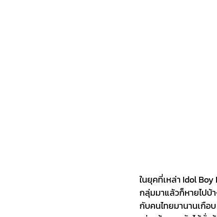
ในยุคที่เหล่า Idol B
กลุ่มมาแล้วก็หายไปบ้าง 
กับคนไทยมานานเกือบ 10